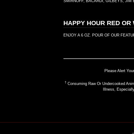
SMIRNOFF, BACARDI, GILBEYS, JI
HAPPY HOUR RED OR 
ENJOY A 6 OZ. POUR OF OUR FEAT
Please Alert You
†
Consuming Raw Or Undercooked Animal
Illness, Especial