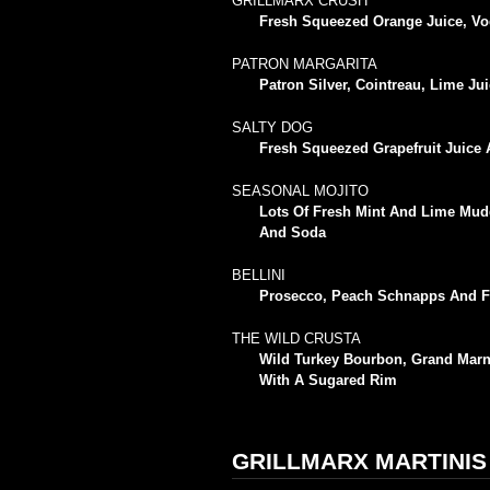
GRILLMARX CRUSH
Fresh Squeezed Orange Juice, Vo
PATRON MARGARITA
Patron Silver, Cointreau, Lime Ju
SALTY DOG
Fresh Squeezed Grapefruit Juice 
SEASONAL MOJITO
Lots Of Fresh Mint And Lime Mu
And Soda
BELLINI
Prosecco, Peach Schnapps And F
THE WILD CRUSTA
Wild Turkey Bourbon, Grand Marn
With A Sugared Rim
GRILLMARX MARTINIS