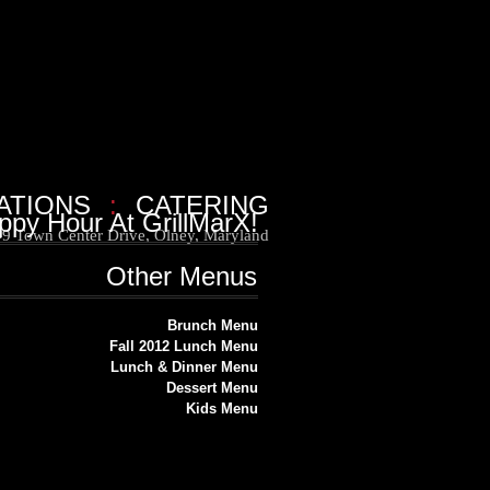
ATIONS
:
CATERING
ppy Hour At GrillMarX!
9 Town Center Drive, Olney, Maryland
Other Menus
Brunch Menu
Fall 2012 Lunch Menu
Lunch & Dinner Menu
Dessert Menu
Kids Menu