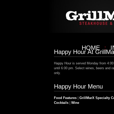
HOME
:
Happy Hour At GrillM
Happy Hour is served Monday from 4:00 
until 6:00 pm. Select wines, beers and ra
only.
Happy Hour Menu
Food Features
|
GrillMarX Specialty C
Cocktails
|
Wine