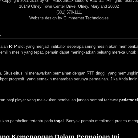
 Copyright 2011-2012 by GrillMarX Steakhouse & Raw Bar. All rights reserve
18149 Olney Town Center Drive, Olney, Maryland 20832
(301) 570-1111
Website design by Glimmernet Technologies
k
dalah
RTP
slot yang menjadi indikator seberapa sering mesin akan memberika
emilih mesin yang tepat, pemain dapat meningkatkan peluang mereka untuk 
iah. Situs-situs ini menawarkan permainan dengan RTP tinggi, yang memung
jackpot progresif, yang semakin menambah serunya permainan. Jika Anda ingin 
an bagi player yang melakukan pembelian jangan sampai terlewat
pedetogel 
kukan pembelian tertentu pada
togel
. Banyak pemain menikmati proses mengum
uang Kemenangan Dalam Permainan Ini