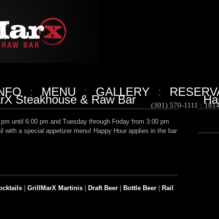
INFO
:
MENU
:
GALLERY
:
RESERV
arX Steakhouse & Raw Bar
Ha
(301) 570-1111
:
1814
pm until 6:00 pm and Tuesday through Friday from 3:00 pm
il with a special appetizer menu! Happy Hour applies in the bar
ocktails
|
GrillMarX Martinis
|
Draft Beer
|
Bottle Beer
|
Rail