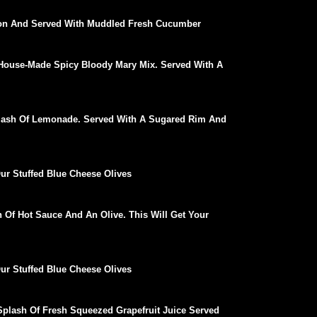
tion And Served With Muddled Fresh Cucumber
 House-Made Spicy Bloody Mary Mix. Served With A
Splash Of Lemonade. Served With A Sugared Rim And
Our Stuffed Blue Cheese Olives
 Of Hot Sauce And An Olive. This Will Get Your
Our Stuffed Blue Cheese Olives
Splash Of Fresh Squeezed Grapefruit Juice Served